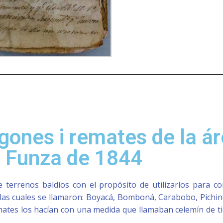
egones i remates de la á
e Funza de 1844
terrenos baldíos con el propósito de utilizarlos para const
s, las cuales se llamaron: Boyacá, Bomboná, Carabobo, Pichi
mates los hacían con una medida que llamaban celemín de tie